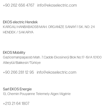
+90 262 656 4767
info@ekoselectric.com
EKOS electric Hendek
KARGALI HANBABAOSB MAH. ORGANİZE SANAYİ 1 SK. NO: 24
HENDEK / SAKARYA
EKOS Mobility
Gaziosmanpaşaosb Mah. 7.Cadde Ekosinerji Blok No:17-19/A 10100
Altıeylül/Balıkesir/Türkiye
+90 266 281 12 95
info@ekoselectric.com
Sarl EKOS Energie
13, Chemin Pouyanne Telemely Alger/Algérie
+213 21 64 1807