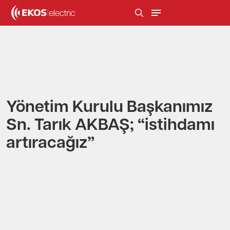
Yönetim Kurulu Başkanımız
Sn. Tarık AKBAŞ; “istihdamı
artıracağız”